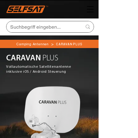
>
Camping Antennen
CARAVAN PLUS
CARAVAN
PLUS
Vollautomatische Satellitenantenne
inklusive iOS / Android Steuerung