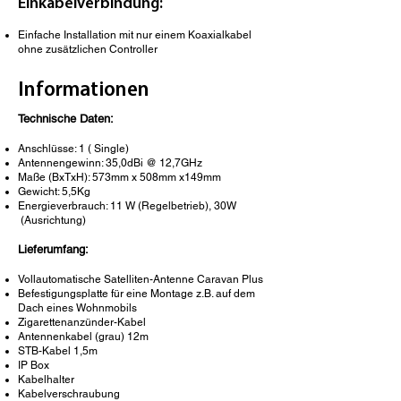
Einkabelverbindung:
Einfache Installation mit nur einem Koaxialkabel
ohne zusätzlichen Controller
Informationen
Technische Daten:
Anschlüsse: 1 ( Single)
Antennengewinn: 35,0dBi @ 12,7GHz
Maße (BxTxH): 573mm x 508mm x149mm
Gewicht: 5,5Kg
Energieverbrauch: 11 W (Regelbetrieb), 30W
(Ausrichtung)
Lieferumfang:
Vollautomatische Satelliten-Antenne Caravan Plus
Befestigungsplatte für eine Montage z.B. auf dem
Dach eines Wohnmobils
Zigarettenanzünder-Kabel
Antennenkabel (grau) 12m
STB-Kabel 1,5m
IP Box
Kabelhalter
Kabelverschraubung