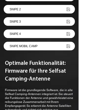
SNIPE 2
SNIPE 3
SNIPE 4
SNIPE MOBIL CAMP
Optimale Funktionalität:
Firmware für Ihre Selfsat
Camping-Antenne
Firmware ist die grundlegende Software, die in alle
Selfsat Camping-Antennen integriert ist. Sie steuert
die Funktionen der Antenne und gewährleistet eine
reibungslose Zusammenarbeit mit Ihrem
Empfangsgerät. So erkennt die Antenne Satelliten
automatisch und richtet sich präzise aus.