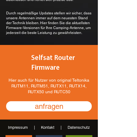
Durch regelmäßige Updates stellen wir sicher, dass
unsere Antennen immer auf dem neuesten Stand
der Technik bleiben. Hier finden Sie die aktuellsten
Firmware-Versionen für Ihre Camping-Antenne, um
jederzeit die beste Leistung zu gewährleisten.
Selfsat Router
Firmware
Hier auch für Nutzer von original Teltonika
RUTM11, RUTM51, RUTX11, RUTX14,
RUTX50 und RUTC50
anfragen
Impressum
|
Kontakt
|
Datenschutz