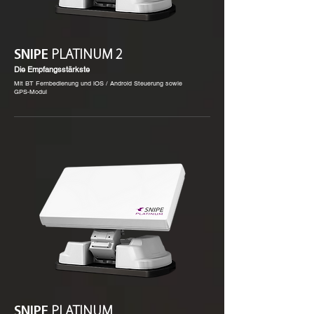
SNIPE
PLATINUM 2
Die Empfangsstärkste
Mit BT Fernbedienung und iOS / Android Steuerung sowie
GPS-Modul
SNIPE
PLATINUM