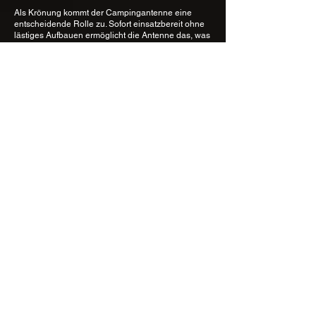
Als Krönung kommt der Campingantenne eine
entscheidende Rolle zu. Sofort einsatzbereit ohne
lästiges Aufbauen ermöglicht die Antenne das, was
die Reiseabenteurer wünschen: ankommen und
sofort entspannen, im Wohnmobil oder bis zu 80
Meter davon entfernt.
SELFSAT macht diesen XXL-Komfort möglich.
Vollautomatische Suche nach vorprogrammierten
Satelliten, sekundenschnelles Ausrichten der
Achsen und beste Interaktion zwischen GPS-Daten
und Antenne. Für jeden Bedarf bietet Selfsat
passende Lösungen und Flexibilität.
Modellvergleich