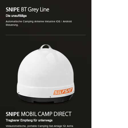
SNIPE
BT Grey Line
Die unauffällige
Automatische Camping Antenne inklusive iOS / Android
Steuerung.
SNIPE
MOBIL CAMP DIRECT
Tragbarer Empfang für unterwegs
Vollautomatische, portable Camping Sat-Anlage für Astra