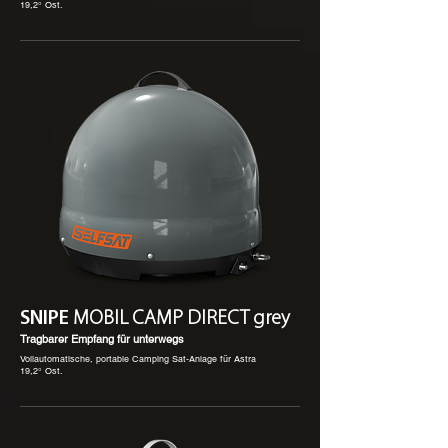
19,2° Ost.
SNIPE
MOBIL CAMP DIRECT grey
Tragbarer Empfang für unterwegs
Vollautomatische, portable Camping Sat-Anlage für Astra
19,2° Ost.