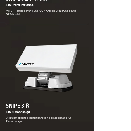
Die Premiumklasse
Mit BT Fernbedienung und iOS / Android Steuerung sowie
GPS-Modul
SNIPE 3
R
Die Zuverlässige
Vollautomatische Flachantenne mit Fernbedienung für
Festmontage