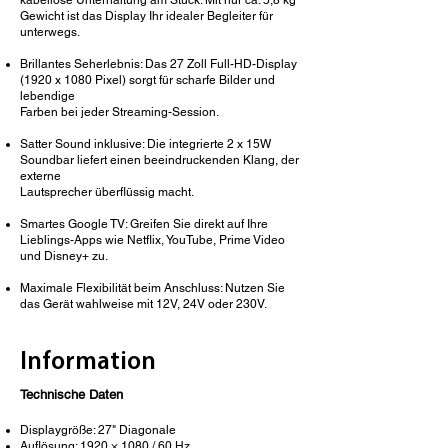
kabellose Unterhaltung am Stück. Mit nur ca. 5,8 kg
Gewicht ist das Display Ihr idealer Begleiter für
unterwegs.
Brillantes Seherlebnis: Das 27 Zoll Full-HD-Display
(1920 x 1080 Pixel) sorgt für scharfe Bilder und
lebendige
Farben bei jeder Streaming-Session.
Satter Sound inklusive: Die integrierte 2 x 15W
Soundbar liefert einen beeindruckenden Klang, der
externe
Lautsprecher überflüssig macht.
Smartes Google TV: Greifen Sie direkt auf Ihre
Lieblings-Apps wie Netflix, YouTube, Prime Video
und Disney+ zu.
Maximale Flexibilität beim Anschluss: Nutzen Sie
das Gerät wahlweise mit 12V, 24V oder 230V.
Information
Technische Daten
Displaygröße: 27" Diagonale
Auflösung: 1920 × 1080 / 60 Hz