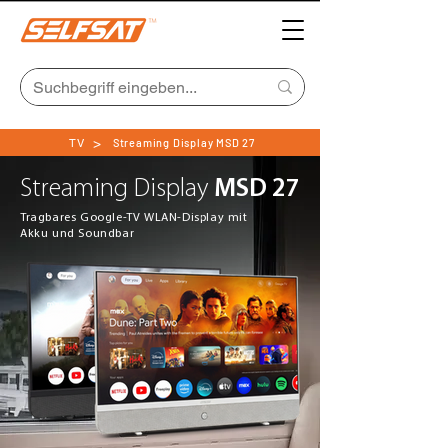
>
TV
Streaming Display MSD 27
Streaming Display
MSD 27
Tragbares Google-TV WLAN-Display mit
Akku und Soundbar